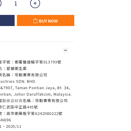
BUY NOW
字號：衛署醫器輸字第013793號
名：愛貓衛生套
商名稱：帝勳實業有限公司
tries SDN. BHD.
7, Taman Pontian Jaya, Bt. 34,
ontian, Johor DarulTakzim, Malaysia.
載
名稱：帝勳實業有限公司
醫療器材商
市仁武區中正路445號
：高市衛藥販字第6242080222號
N696
、2025/11