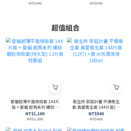
NT$240
NT$540
超值組合
愛貓超薄平面保險套 144片
衛生所 家庭計畫 平價衛生
裝 + 愛貓 超馬系列 螺紋顆
套 真愛衛生套 144片裝(12
粒保險套(持久型) 12片裝
打) +潤 水性潤滑液 100ml
NT$1,100
NT$540
特惠組
NT$1,200
NT$600