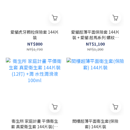
愛貓虎牙顆粒保險套 144片
愛貓超薄平面保險套 144片
裝
裝 + 愛貓 超馬系列 螺紋顆
粒保險套(持久型) 12片裝
NT$800
NT$1,100
特惠組
NT$1,730
NT$1,200
衛生所 家庭計畫 平價衛生
閎樓超薄平面衛生套(保險
套 真愛衛生套 144片裝(12
套) 144片裝