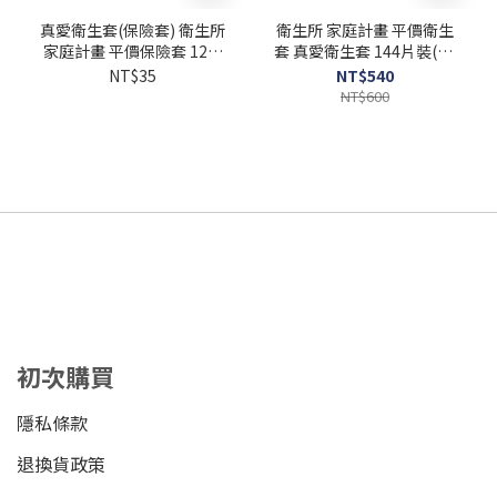
真愛衛生套(保險套) 衛生所
衛生所 家庭計畫 平價衛生
家庭計畫 平價保險套 12片
套 真愛衛生套 144片裝(12
裝(1打)
打) +潤 水性潤滑液 100ml
NT$35
NT$540
NT$600
初次購買
隱私條款
退換貨政策