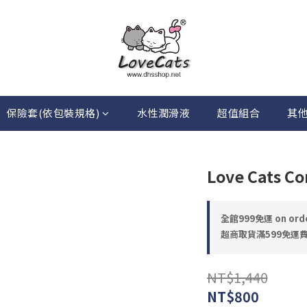
保險套(依包裝規格)
水性潤滑液
超值組合
其
Love Cats C
全館999免運 on ord
超商取貨滿599免運費 o
NT$1,440
NT$800