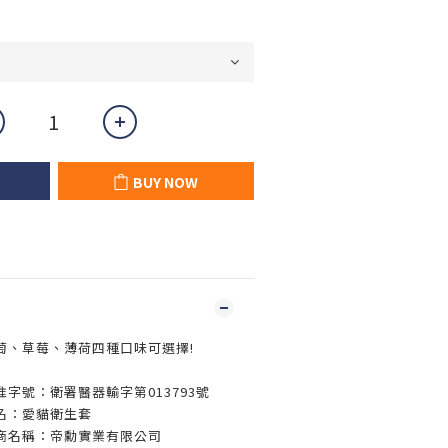
BUY NOW
萄、草莓、薄荷四種口味可選擇!
字號：衛署醫器輸字第013793號
名：愛貓衛生套
商名稱：帝勳實業有限公司