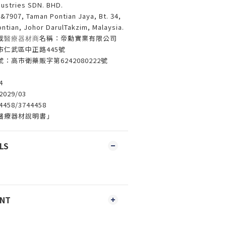
tries SDN. BHD.
7, Taman Pontian Jaya, Bt. 34,
ontian, Johor DarulTakzim, Malaysia.
載
名稱：帝勳實業有限公司
醫療器材商
市仁武區中正路445號
：高市衛藥販字第6242080222號
4
29/03
58/3744458
醫療器材說明書」
LS
ENT