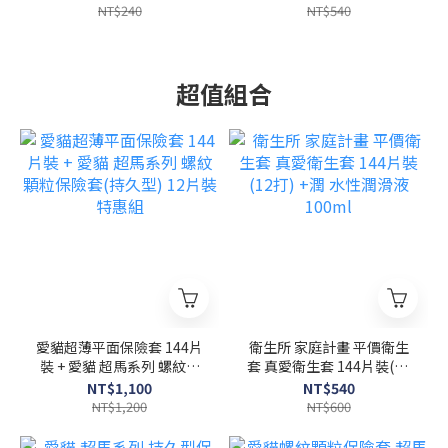
NT$240
NT$540
超值組合
愛貓超薄平面保險套 144片
衛生所 家庭計畫 平價衛生
裝 + 愛貓 超馬系列 螺紋顆
套 真愛衛生套 144片裝(12
粒保險套(持久型) 12片裝
打) +潤 水性潤滑液 100ml
NT$1,100
NT$540
特惠組
NT$1,200
NT$600