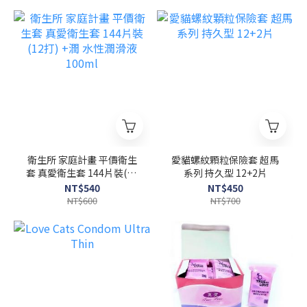
衛生所 家庭計畫 平價衛生
愛貓螺紋顆粒保險套 超馬
套 真愛衛生套 144片裝(12
系列 持久型 12+2片
打) +潤 水性潤滑液 100ml
NT$540
NT$450
NT$600
NT$700