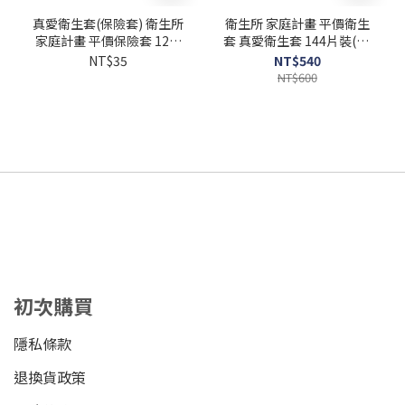
真愛衛生套(保險套) 衛生所
衛生所 家庭計畫 平價衛生
家庭計畫 平價保險套 12片
套 真愛衛生套 144片裝(12
裝(1打)
打) +潤 水性潤滑液 100ml
NT$35
NT$540
NT$600
初次購買
隱私條款
退換貨政策