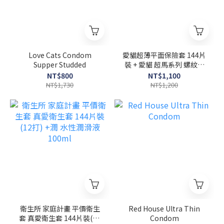
Love Cats Condom
愛貓超薄平面保險套 144片
Supper Studded
裝 + 愛貓 超馬系列 螺紋顆
粒保險套(持久型) 12片裝
NT$800
NT$1,100
特惠組
NT$1,730
NT$1,200
衛生所 家庭計畫 平價衛生
Red House Ultra Thin
套 真愛衛生套 144片裝(12
Condom