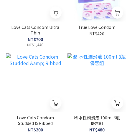
Love Cats Condom Ultra
True Love Condom
Thin
NT$420
NT$700
NT$1,440
Love Cats Condom
潤 水性潤滑液 100ml 3瓶
Studded & Ribbed
優惠組
NT$200
NT$480