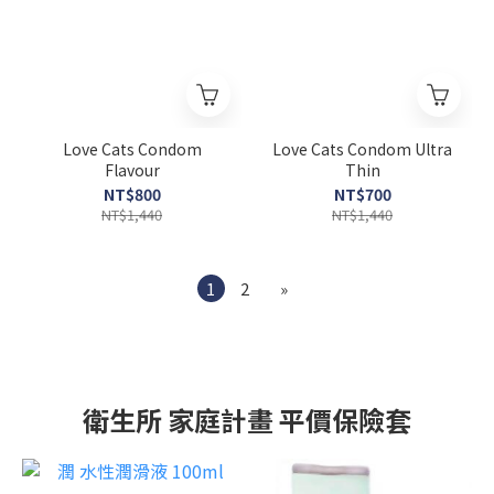
Love Cats Condom
Love Cats Condom Ultra
Flavour
Thin
NT$800
NT$700
NT$1,440
NT$1,440
1
2
»
衛生所 家庭計畫 平價保險套