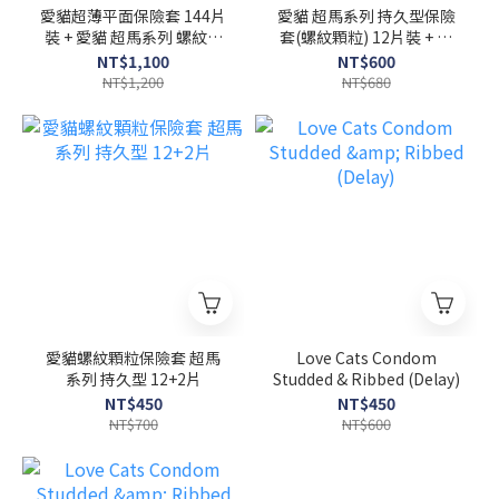
愛貓超薄平面保險套 144片
愛貓 超馬系列 持久型保險
裝 + 愛貓 超馬系列 螺紋顆
套(螺紋顆粒) 12片裝 + 潤
粒保險套(持久型) 12片裝
水性潤滑液 100ml
NT$1,100
NT$600
特惠組
NT$1,200
NT$680
愛貓螺紋顆粒保險套 超馬
Love Cats Condom
系列 持久型 12+2片
Studded & Ribbed (Delay)
NT$450
NT$450
NT$700
NT$600