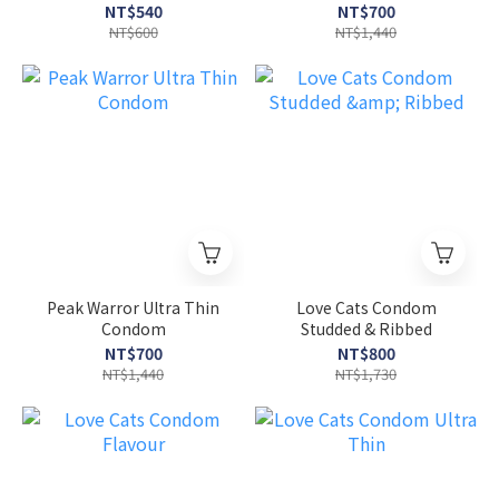
打) +潤 水性潤滑液 100ml
NT$540
NT$700
NT$600
NT$1,440
Peak Warror Ultra Thin
Love Cats Condom
Condom
Studded & Ribbed
NT$700
NT$800
NT$1,440
NT$1,730