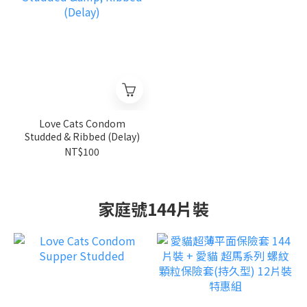
Love Cats Condom
Studded & Ribbed (Delay)
NT$100
家庭號144片裝