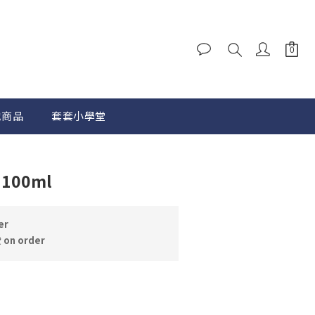
他商品
套套小學堂
BUY NOW
100ml
er
n order