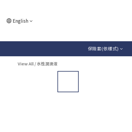
English
保險套(依樣式)
View All
/
水性潤滑液