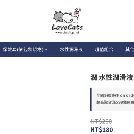
保險套(依包裝規格)
水性潤滑液
超值組合
其
潤 水性潤滑液 
全館999免運 on ord
超商取貨滿599免運費 o
NT$200
NT$180