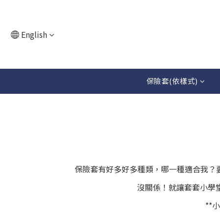
English
保險套(依樣式)
保險套有好多好多種類，哪一種適合我？
沒關係！就讓套套小學
**