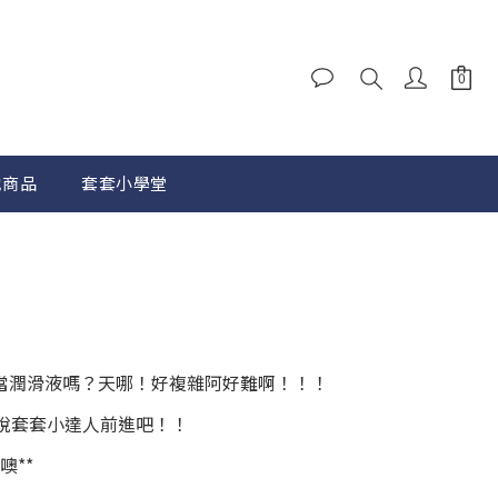
他商品
套套小學堂
當潤滑液嗎？天哪！好複雜阿好難啊！！！
說套套小達人前進吧！！
噢**